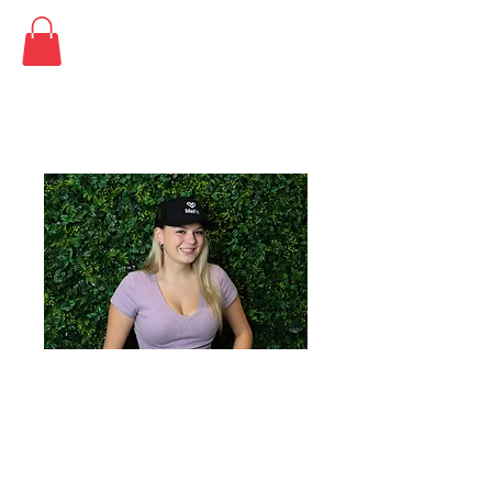
SKU : BSBCAP
Black Ball Cap
Prix
19,99 $US
Quantité
*