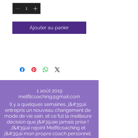
Ajouter au panier
Discover understated elegance with
the Timeless Black Ball Cap.
1 août 2019
melfitcoaching@gmail.com
Il y a quelques semaines, j&#39;ai
entrepris un nouveau changement de
mode de vie sain, et ce fut la meilleure
décision que j&#39;aie jamais prise !
J&#39;ai rejoint Melfitcoaching et
j&#39;ai mon propre coach personnel.