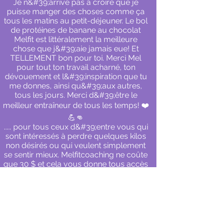
Je n&#39;arrive pas à croire que je
puisse manger des choses comme ça
tous les matins au petit-déjeuner. Le bol
de protéines de banane au chocolat
Melfit est littéralement la meilleure
chose que j&#39;aie jamais eue! Et
TELLEMENT bon pour toi. Merci Mel
pour tout ton travail acharné, ton
dévouement et l&#39;inspiration que tu
me donnes, ainsi qu&#39;aux autres,
tous les jours. Merci d&#39;être le
meilleur entraîneur de tous les temps! ❤️
💪👊
..... pour tous ceux d&#39;entre vous qui
sont intéressés à perdre quelques kilos
non désirés ou qui veulent simplement
se sentir mieux. Melfitcoaching ne coûte
que 30 $ et cela vous donne tous accès
à Mel en tant que coach, ses recettes,
ses exercices d&#39;abdominaux et
bien plus encore !! De plus, elle vous
guidera à travers un programme de 8
ou 12 semaines ou même un