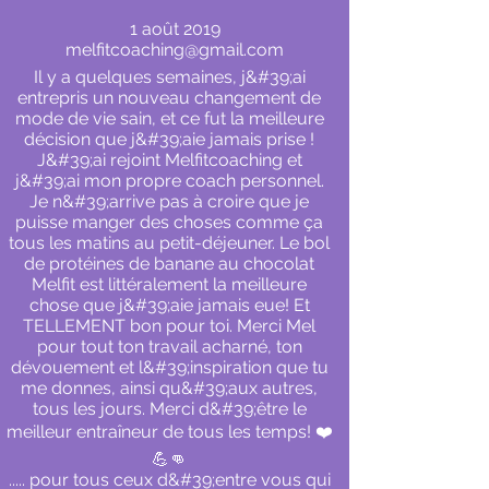
1 août 2019
melfitcoaching@gmail.com
Il y a quelques semaines, j&#39;ai
entrepris un nouveau changement de
mode de vie sain, et ce fut la meilleure
décision que j&#39;aie jamais prise !
J&#39;ai rejoint Melfitcoaching et
j&#39;ai mon propre coach personnel.
Je n&#39;arrive pas à croire que je
puisse manger des choses comme ça
tous les matins au petit-déjeuner. Le bol
de protéines de banane au chocolat
Melfit est littéralement la meilleure
chose que j&#39;aie jamais eue! Et
TELLEMENT bon pour toi. Merci Mel
pour tout ton travail acharné, ton
dévouement et l&#39;inspiration que tu
me donnes, ainsi qu&#39;aux autres,
tous les jours. Merci d&#39;être le
meilleur entraîneur de tous les temps! ❤️
💪👊
..... pour tous ceux d&#39;entre vous qui