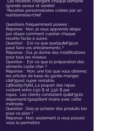
*Les recettes changent chaque semaine
(grande saveur et variété)
*Recettes personnalisées créées par un
nutritionniste/chef
Questions fréquemment posées :
Réponse : Non, je vous apprends étape
par étape comment cuisiner chaque
recette facile à suivre.
Question : Est-ce que quelqu&#39;un
peut faire vos entraînements ?
Réponse : Oui, je donne des modifications
pour tous les niveaux.
Question : Est-ce que la préparation des
aliments coûte cher ?
Réponse : Non, une fois que vous obtenez
les articles de base du garde-manger,
c&#39;est super rentable.
136bad5cf58d_La plupart des repas
coûtent entre 2,50 $ et 3,50 $ par
repas. Les clients constatent qu&#39;ils
dépensent/gaspillent moins avec cette
méthode.
Question : Dois-je acheter des produits bio
pour ce plan ?
Réponse : Non, seulement si vous pouvez
vous le permettre