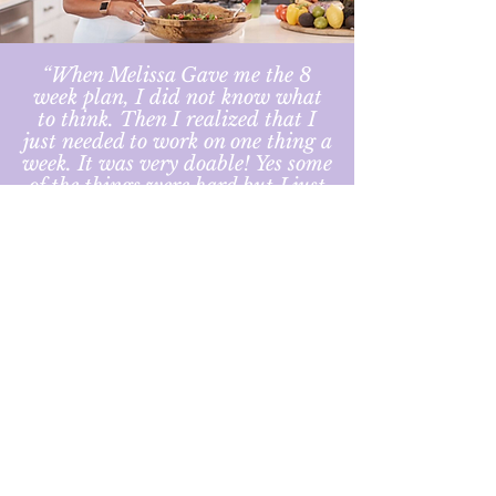
“When Melissa Gave me the 8
week plan, I did not know what
to think. Then I realized that I
just needed to work on one thing a
week. It was very doable! Yes some
of the things were hard but I just
needed to focus on one thing.
I wasn't sure if I could do it, but
guess what? I did it! I started this
journey so I could get the weight
off for a couple hernia repairs. I
started on Oct. 2, 2019 and as of
Feb 27th I have lost 43 lbs. I am
very Excited!”
— Sharon Melior
PURCHASE PLAN