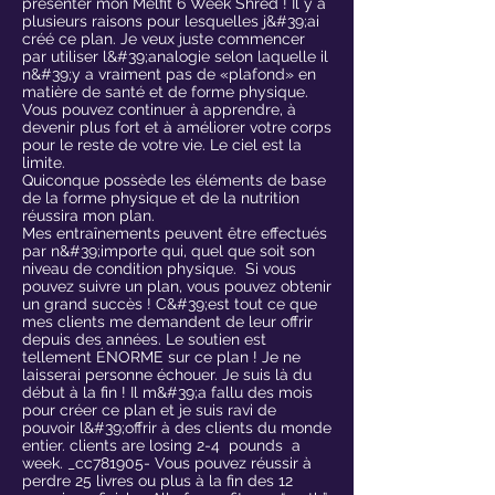
présenter mon Melfit 6 Week Shred ! Il y a
plusieurs raisons pour lesquelles j&#39;ai
créé ce plan. Je veux juste commencer
par utiliser l&#39;analogie selon laquelle il
n&#39;y a vraiment pas de «plafond» en
matière de santé et de forme physique.
Vous pouvez continuer à apprendre, à
devenir plus fort et à améliorer votre corps
pour le reste de votre vie. Le ciel est la
limite.
Quiconque possède les éléments de base
de la forme physique et de la nutrition
réussira mon plan.
Mes entraînements peuvent être effectués
par n&#39;importe qui, quel que soit son
niveau de condition physique. Si vous
pouvez suivre un plan, vous pouvez obtenir
un grand succès ! C&#39;est tout ce que
mes clients me demandent de leur offrir
depuis des années. Le soutien est
tellement ÉNORME sur ce plan ! Je ne
laisserai personne échouer. Je suis là du
début à la fin ! Il m&#39;a fallu des mois
pour créer ce plan et je suis ravi de
pouvoir l&#39;offrir à des clients du monde
entier. clients are losing 2-4 pounds a
week. _cc781905- Vous pouvez réussir à
perdre 25 livres ou plus à la fin des 12