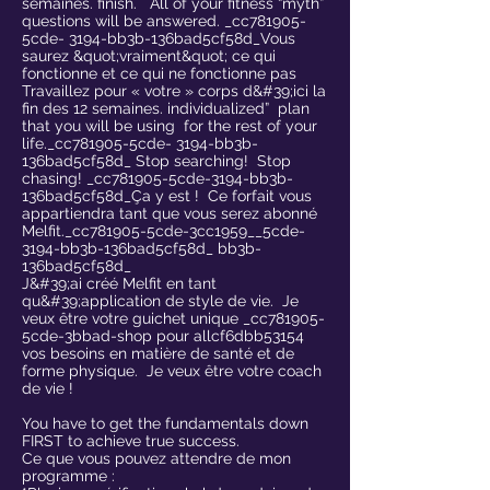
semaines. finish. All of your fitness “myth”
questions will be answered. _cc781905-
5cde- 3194-bb3b-136bad5cf58d_Vous
saurez &quot;vraiment&quot; ce qui
fonctionne et ce qui ne fonctionne pas
Travaillez pour « votre » corps d&#39;ici la
fin des 12 semaines. individualized” plan
that you will be using for the rest of your
life._cc781905-5cde- 3194-bb3b-
136bad5cf58d_ Stop searching! Stop
chasing! _cc781905-5cde-3194-bb3b-
136bad5cf58d_Ça y est ! Ce forfait vous
appartiendra tant que vous serez abonné
Melfit._cc781905-5cde-3cc1959__5cde-
3194-bb3b-136bad5cf58d_ bb3b-
136bad5cf58d_
J&#39;ai créé Melfit en tant
qu&#39;application de style de vie. Je
veux être votre guichet unique _cc781905-
5cde-3bbad-shop pour allcf6dbb53154
vos besoins en matière de santé et de
forme physique. Je veux être votre coach
de vie !
You have to get the fundamentals down
FIRST to achieve true success.
Ce que vous pouvez attendre de mon
programme :